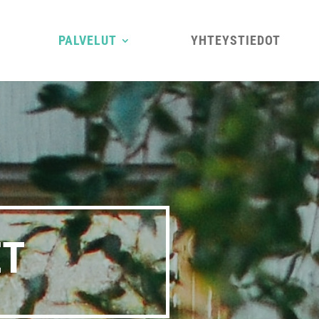
PAL­VE­LUT
YHTEYS­TIE­DOT
ET