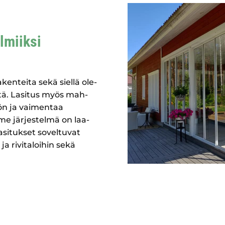
l­miik­si
raken­tei­ta sekä siel­lä ole­
yl­tä. Lasi­tus myös mah­
­tön ja vai­men­taa
 jär­jes­tel­mä on laa­
­si­tuk­set sovel­tu­vat
 ja rivi­ta­loi­hin sekä