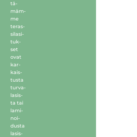
tä­
mäm­
me
teras­
si­la­si­
tuk­
set
ovat
kar­
kais­
tus­ta
tur­va­
la­sis­
ta tai
lami­
noi­
dus­ta
lasis­