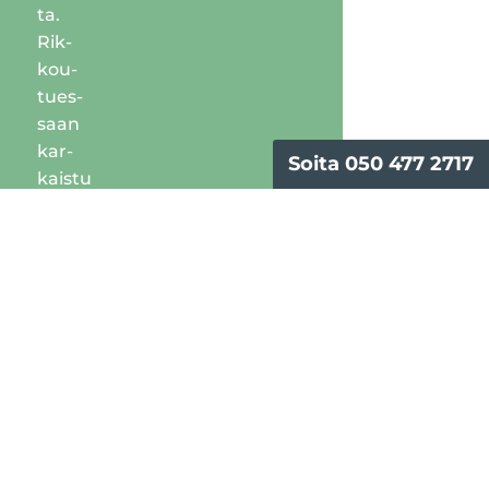
ta.
Rik­
kou­
tues­
saan
kar­
Soita 050 477 2717
kais­tu
tur­va­
la­si
mur
e­nee
paloi
k­si,
jois­sa
ei ole
terä­
vää
leik­