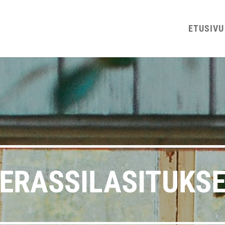
ETUSI­VU
ERAS­SI­LA­SI­TUK­S