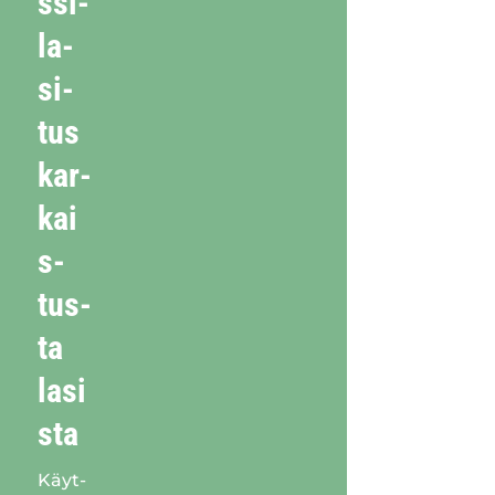
s­si­
la­
si­
tus
kar­
kai
s­
tus­
ta
lasi
sta
Käyt­