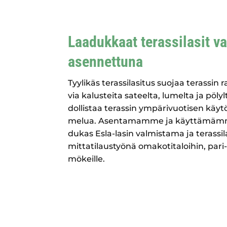
Laa­duk­kaat teras­si­la­sit va
asennettuna
Tyy­li­käs teras­si­la­si­tus suo­jaa teras­sin 
via kalus­tei­ta sateel­ta, lumel­ta ja pöl
dol­lis­taa teras­sin ympä­ri­vuo­ti­sen käy
melua. Asen­ta­mam­me ja käyt­tä­mäm­me
du­kas Esla-lasin val­mis­ta­ma ja teras­si­la
mit­ta­ti­laus­työ­nä oma­ko­ti­ta­loi­hin, pari-
mökeille.